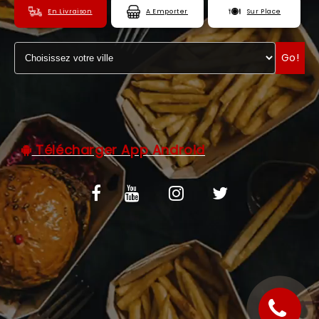
En Livraison
A Emporter
Sur Place
C.G.V
ZONES DE LIVRAISON
Go!
Télécharger App Android