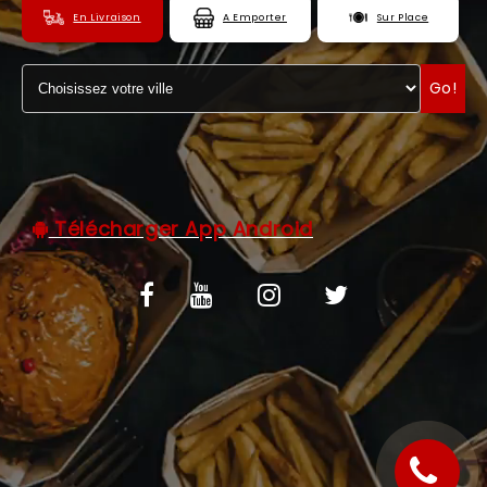
En Livraison
A Emporter
Sur Place
C.G.V
ZONES DE LIVRAISON
Go!
Télécharger App Android