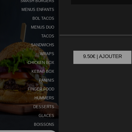
SMASH BURGERS
MENUS ENFANTS
Programme
De
BOL TACOS
Fidélité
MENUS DUO
ENFANT
CHEESE
TACOS
Vos
SANDWICHS
Avis
WRAPS
9.50€ | AJOUTER
Zones
CHICKEN BOX
de
KEBAB BOX
Livraison
PANINIS
FINGER FOOD
HUMMERS
DESSERTS
GLACES
BOISSONS