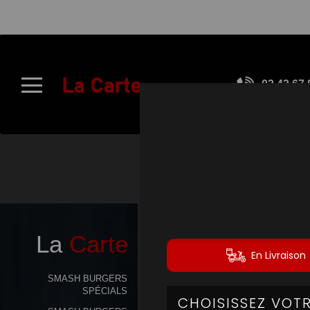
À
Emporter
La Carte
02.43.67.
Allergènes
Charte
Qualité
C.G.V
M
Contact
La
Carte
Mentions
Légales
SMASH BURGERS
SPÉCIALS
Mobile