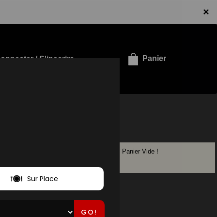
×
onnecter / S'inscrire
Panier
Panier Vide !