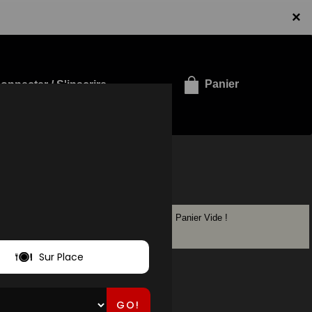
×
onnecter / S'inscrire
Panier
Panier Vide !