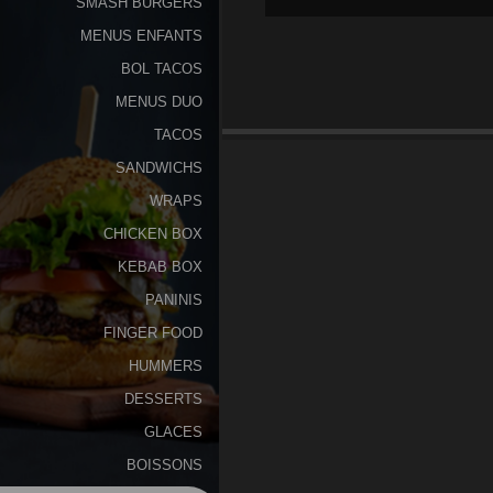
SMASH BURGERS
MENUS ENFANTS
Programme
De
BOL TACOS
Fidélité
MENUS DUO
TACOS
Vos
SANDWICHS
Avis
WRAPS
Zones
CHICKEN BOX
de
KEBAB BOX
Livraison
PANINIS
FINGER FOOD
HUMMERS
DESSERTS
GLACES
BOISSONS