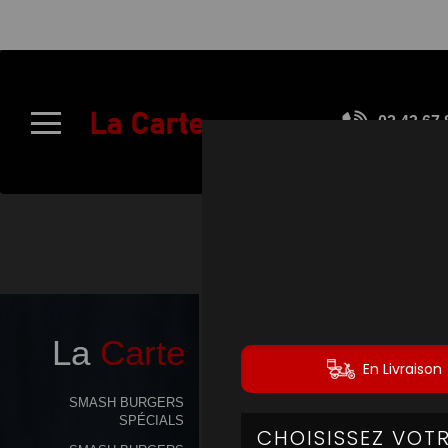
À
Emporter
La Carte
02.43.67.
Allergènes
Charte
Qualité
C.G.V
CH
Contact
La
Carte
Mentions
Légales
SMASH BURGERS
SPÉCIALS
Mobile