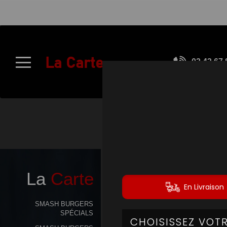
À
Emporter
La Carte
02.43.67.
Allergènes
Charte
Qualité
C.G.V
Contact
La
Carte
Mentions
Légales
SMASH BURGERS
SPÉCIALS
Mobile