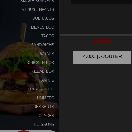
SMASH BURGERS
MENUS ENFANTS
Programme
De
BOL TACOS
Fidélité
MENUS DUO
HÄAGEN-DAZS
TACOS
Vos
100ML
SANDWICHS
Avis
WRAPS
4.00€ | AJOUTER
Zones
CHICKEN BOX
de
KEBAB BOX
Livraison
PANINIS
FINGER FOOD
HUMMERS
DESSERTS
GLACES
BOISSONS