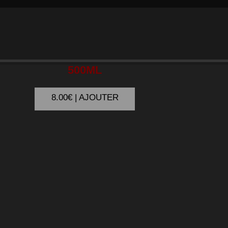
HÄAGEN-DAZS
500ML
8.00€ | AJOUTER