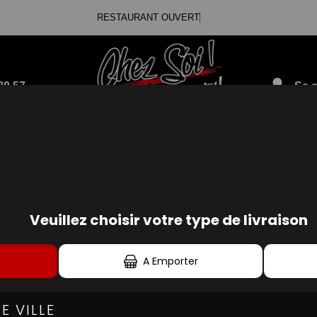
RESTAURANT OUVERT
80.57
Se c
GLACES