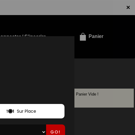
×
onnecter / S'inscrire
Panier
Panier Vide !