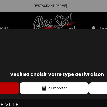
RESTAURANT FERMÉ
80.57
Se c
 BURGERS SPÉCIA