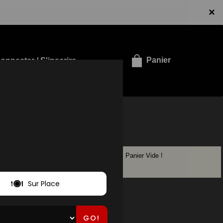
×
onnecter / S'inscrire
Panier
LS
Panier Vide !