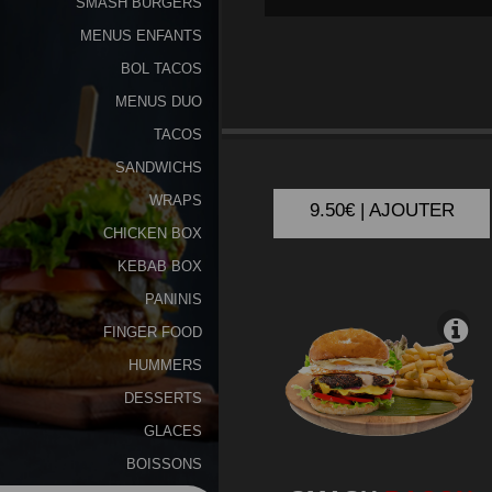
SMASH BURGERS
MENUS ENFANTS
Programme
De
BOL TACOS
Fidélité
MENUS DUO
SMASH
SPISY
TACOS
Vos
SANDWICHS
Avis
WRAPS
9.50€ | AJOUTER
Zones
CHICKEN BOX
de
KEBAB BOX
Livraison
PANINIS
FINGER FOOD
HUMMERS
DESSERTS
GLACES
BOISSONS