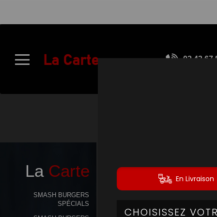
À
Emporter
La Carte
02.43.67.
Allergènes
Charte
Qualité
C.G.V
SMASH
Contact
La
Carte
Mentions
Légales
SMASH BURGERS
SPÉCIALS
Mobile