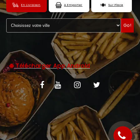
En Livraison
A Emporter
Sur Place
C.G.V
ZONES DE LIVRAISON
Go!
Télécharger App Android