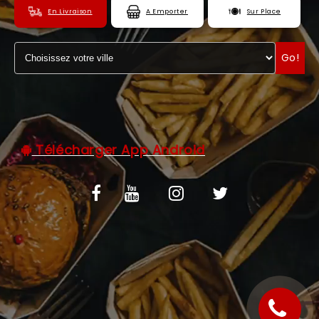
En Livraison
A Emporter
Sur Place
C.G.V
ZONES DE LIVRAISON
Go!
Télécharger App Android