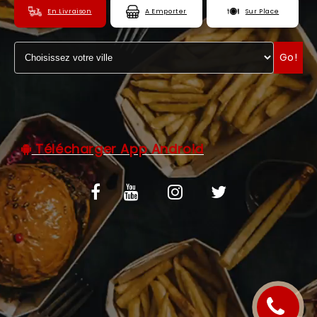
En Livraison
A Emporter
Sur Place
C.G.V
ZONES DE LIVRAISON
Go!
Télécharger App Android