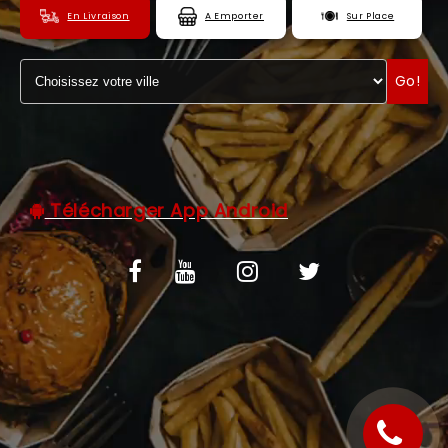
En Livraison
A Emporter
Sur Place
C.G.V
ZONES DE LIVRAISON
Go!
Télécharger App Android