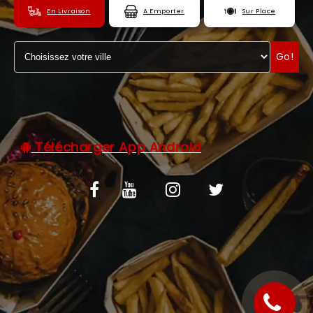
En Livraison
A Emporter
Sur Place
C.G.V
ZONES DE LIVRAISON
Go!
Télécharger App Android