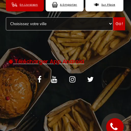
En Livraison
A Emporter
Sur Place
C.G.V
ZONES DE LIVRAISON
Go!
Télécharger App Android