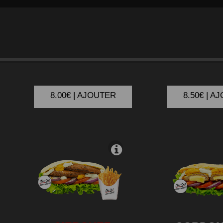
KEFTA
CHIC
8.00€ | AJOUTER
8.50€ | A