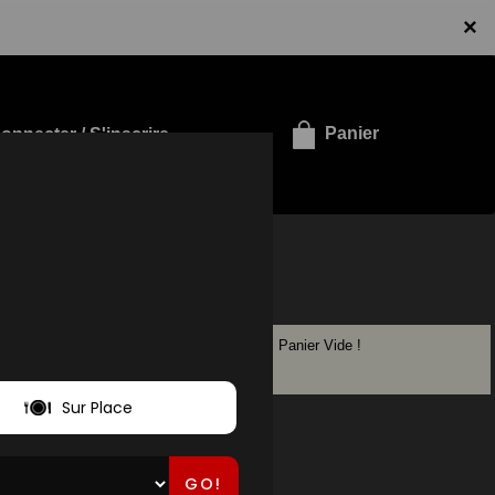
×
onnecter / S'inscrire
Panier
Panier Vide !