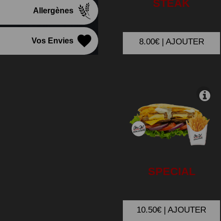
STEAK
Allergènes
Vos Envies
8.00€ | AJOUTER
SPECIAL
10.50€ | AJOUTER