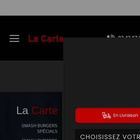
À
Emporter
La Carte
02.43.67.
Allergènes
Charte
Qualité
C.G.V
Contact
La
Carte
Mentions
Légales
SMASH BURGERS
SPÉCIALS
Mobile