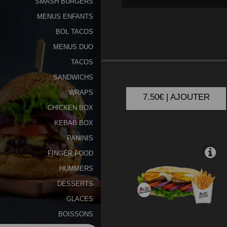
SMASH BURGERS
MENUS ENFANTS
Programme
De
BOL TACOS
Fidélité
MENUS DUO
KEBAB
TACOS
Vos
SANDWICHS
Avis
WRAPS
7.50€ | AJOUTER
Zones
CHICKEN BOX
de
KEBAB BOX
Livraison
PANINIS
FINGER FOOD
HUMMERS
DESSERTS
GLACES
BOISSONS